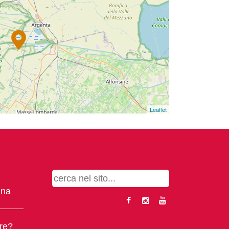
Leaflet
gna
ere?