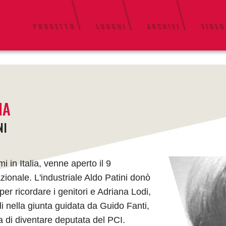
PROGETTO
LUOGHI
ARCHIVI
VIDEO
IA
NI
mi in Italia, venne aperto il 9
ionale. L'industriale Aldo Patini donò
er ricordare i genitori e Adriana Lodi,
li nella giunta guidata da Guido Fanti,
ma di diventare deputata del PCI.