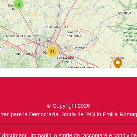
2
24
© Copyright 2026
rtecipare la Democrazia. Storia del PCI in Emilia-Roma
 documenti, immagini o storie da raccontare e condivid