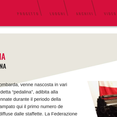
PROGETTO
LUOGHI
ARCHIVI
VIDEO
IA
INA
ombarda, venne nascosta in vari
etta “pedalina”, adibita alla
nate durante il periodo della
ampato qui il primo numero de
diffuse dalle staffette. La Federazione