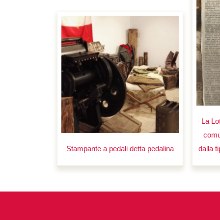
La Lo
comu
Stampante a pedali detta pedalina
dalla t