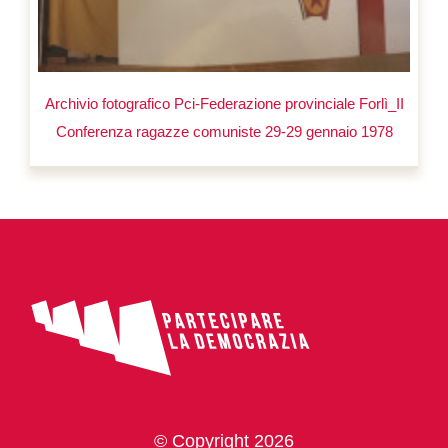
Archivio fotografico Pci-Federazione provinciale Forlì_II
Conferenza ragazze comuniste 29-29 gennaio 1978
© Copyright 2026