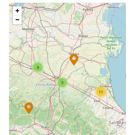
+
−
6
5
11