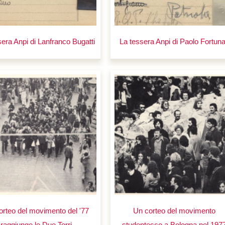
sera Anpi di Lanfranco Bugatti
La tessera Anpi di Paolo Fortuna
orteo del movimento del '77
Un corteo del movimento
raggiunge le Due Torri
studentesco a Bologna nel 197