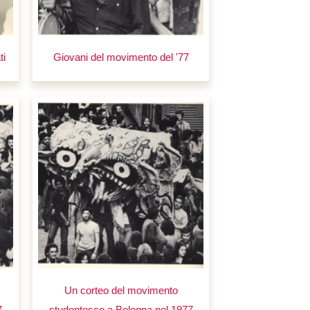
ti
Giovani del movimento del '77
Un corteo del movimento
7
studentesco a Bologna nel 1977