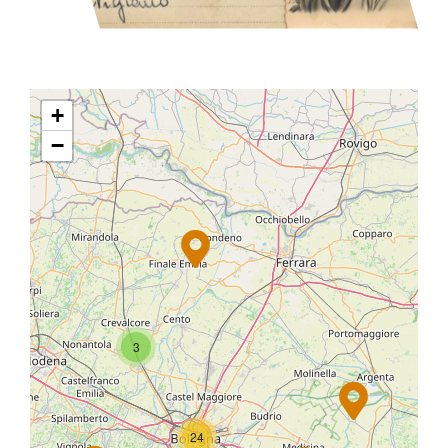
+
−
3
24