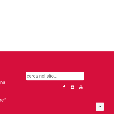
gna
ere?