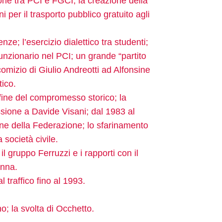
zione tra PCI e FGCI; la creazione della
 per il trasporto pubblico gratuito agli
enze; l’esercizio dialettico tra studenti;
i funzionario nel PCI; un grande “partito
 comizio di Giulio Andreotti ad Alfonsine
tico.
 fine del compromesso storico; la
sione a Davide Visani; dal 1983 al
ne della Federazione; lo sfarinamento
 società civile.
il gruppo Ferruzzi e i rapporti con il
enna.
 traffico fino al 1993.
o; la svolta di Occhetto.