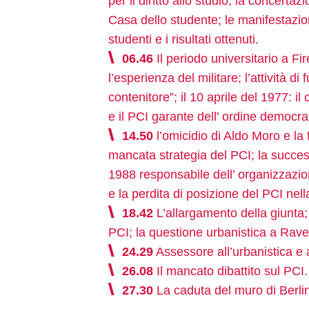
per il diritto allo studio; la concerta
Casa dello studente; le manifestazioni
studenti e i risultati ottenuti.
06.46
Il periodo universitario a Fir
l’esperienza del militare; l’attività d
contenitore”; il 10 aprile del 1977: il
e il PCI garante dell’ ordine democra
14.50
l’omicidio di Aldo Moro e la
mancata strategia del PCI; la succes
1988 responsabile dell’ organizzazio
e la perdita di posizione del PCI nella
18.42
L’allargamento della giunta; 
PCI; la questione urbanistica a Rav
24.29
Assessore all’urbanistica e al
26.08
Il mancato dibattito sul PCI.
27.30
La caduta del muro di Berlin